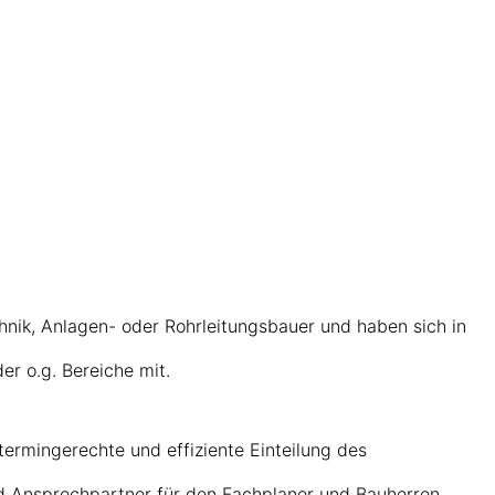
hnik, Anlagen- oder Rohrleitungsbauer und haben sich in
r o.g. Bereiche mit.
ermingerechte und effiziente Einteilung des
d Ansprechpartner für den Fachplaner und Bauherren.