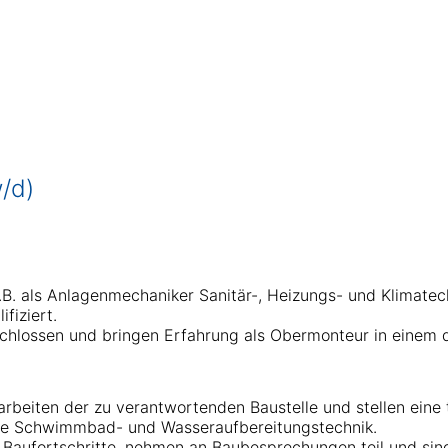
/d)
B. als Anlagenmechaniker Sanitär-, Heizungs- und Klimatec
fiziert.
chlossen und bringen Erfahrung als Obermonteur in einem de
beiten der zu verantwortenden Baustelle und stellen eine t
ie Schwimmbad- und Wasseraufbereitungstechnik.
 Baufortschritte, nehmen an Baubesprechungen teil und sin